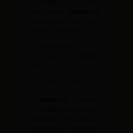
会对华硕笔记本a550怎么样好
用吗进行解释，如果能碰巧解
决你现在面临的问题，别忘了
关注本站，现在开始吧！
华硕A550X3337CC-
SL/84F5DX2R怎么样?哪位网友
晓得?
综上所述，华硕
A550X3337CC-SL/84F5DX2R
是一款性能稳定、显示效果良
好、便携性高且性价比较高的
笔记本电脑。它适合一般日常
使用和轻度娱乐，能够满足大