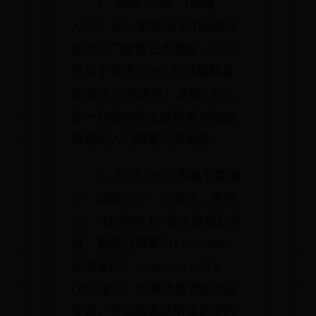
1、华硕A550L（华硕
A550）是一款定位于中低端水
准的入门级笔记本电脑，以下
是关于华硕A550L的详细解基
本概述 产品定位：华硕A550L
是一款面向学生或轻度电脑使
用者的入门级笔记本电脑。
2、华硕A550L规格参数如
下：屏幕尺寸：16英寸，采用
16：9比例的LED背光面板显示
屏，最佳分辨率为1366×768。
光驱接口：9mm slim SATA
ODD接口。如果需要更换光驱
支架，可以搜索适用该机型的