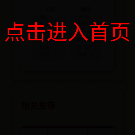
← 如何
《魔兽
將
世界》
点击进入首页
Microsoft
烬丝布
Stream
哪里刷
影片下
最快刷
載為
取位置
MP4
分享 →
相关推荐