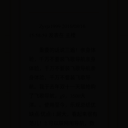
Zysjz1999 2016/08/16
15:58:59 发表在 主楼
重要的话说三遍！亲身体
验，千万不要装飞歌导航亲身
体验，千万不要装飞歌导航亲
身体验，千万不要装飞歌导
航。我于去年双十一天猫抢购
了飞歌导航，g9，3500大
洋。。使用至今，乐观总结优
缺点:优点:1.屏大，看起来很有
范儿！2.可以联网用导航，数