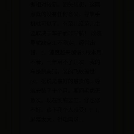
据相对较新。回头想想，这两
点真的没有任何意义。导航手
机就可以了。有范儿没范儿主
要取决于车子而非导航！ 改装
导航缺点:1.不稳定，经常出
错，2，速度越来越慢3.根本用
不着，一年用不了几次。我的
车是凯美瑞，装的飞歌盖世
g9，据说是最好的最贵的。导
航安装了十个月。期间毛病无
数次。现在彻底罢工，修也修
不好。谈下我个人感受！！1，
屏幕太大，供电需求...