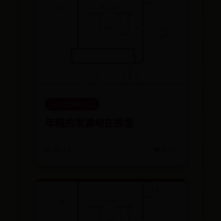
365沙巴体育入口
年糕的发源地在那里
📅 07-13
👁️ 8600