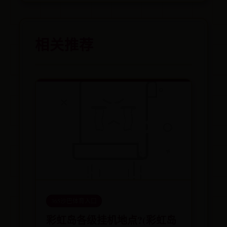
相关推荐
365沙巴体育入口
彩虹岛各级挂机地点?(彩虹岛