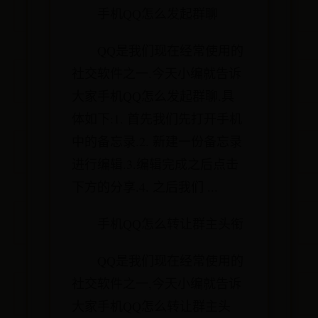
手机QQ怎么发起群聊
QQ是我们现在经常使用的
社交软件之一.今天小编就告诉
大家手机QQ怎么发起群聊.具
体如下:1. 首先我们先打开手机
中的备忘录.2. 新建一份备忘录
进行编辑.3.编辑完成之后点击
下方的分享.4. 之后我们 ...
手机QQ怎么转让群主头衔
QQ是我们现在经常使用的
社交软件之一,今天小编就告诉
大家手机QQ怎么转让群主头