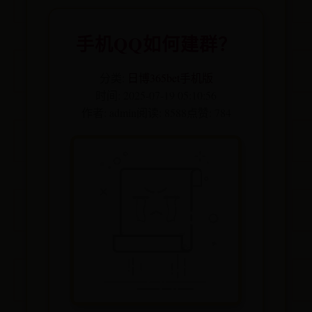
手机QQ如何建群？
分类:
日博365bet手机版
时间: 2025-07-19 05:10:56
作者: admin
阅读: 8588
点赞: 784