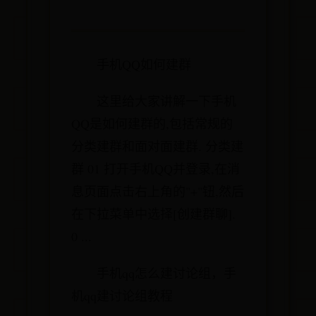
手机QQ如何建群
这里给大家讲解一下手机
QQ是如何建群的,包括常规的
分类建群和面对面建群. 分类建
群 01 打开手机QQ并登录,在消
息页面点击右上角的"+"钮,然后
在下拉菜单中选择[创建群聊].
0 ...
手机qq怎么建讨论组，手
机qq建讨论组教程