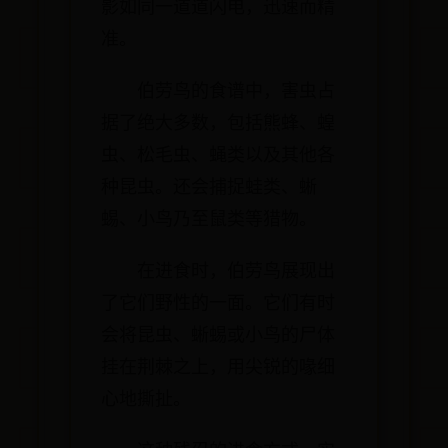
影如同一道道闪电，迅速而精
准。
伯劳鸟的食谱中，害虫占
据了绝大多数，包括熊蜂、蝗
虫、松毛虫、蝇类以及其他各
种昆虫。还会捕捉蛙类、蜥
蜴、小鸟乃至鼠类等猎物。
在进食时，伯劳鸟展现出
了它们野性的一面。它们有时
会将昆虫、蜥蜴或小鸟的尸体
挂在荆棘之上，用尖锐的喙细
心地撕扯。