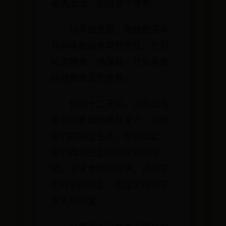
破壳而出，迎接这个世界。
幼鸟出生后，雌雄伯劳鸟
共同承担起养育的责任，它们
轮流喂食，确保每一只幼鸟都
能得到充足的营养。
仅仅十二天后，这些幼鸟
就能够勇敢地离开巢穴，开始
它们的独立生活。尽管如此，
它们偶尔还会回到父母的身
边，寻求食物和庇护，这是它
们对家的依恋，也是父母对子
女无尽的爱。