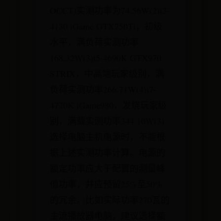
OCCT)实测功率为74.56W(2)i3-
4130 iGame GTX750Ti，初级
水平，满负荷实测功率
168.32W(3)i5-4690K GTX970
STRIX，中高端玩家级别，满
负荷实测功率266.71W(4)i7-
4770K iGame980，发烧玩家级
别，满载实测功率344.10W(3)
选择电脑主机电源时，不能根
据上述实测功率计算。电源的
额定功率应大于配置的测量峰
值功率，并应预留25%至50%
的冗余。比如实际功率270瓦的
主流播放器电脑，建议选择额