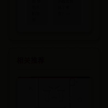
南 黎
的嫁妆包
明杀
括了哪
机地
些？ →
图
相关推荐