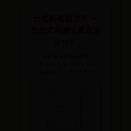
台式机电脑功率 一
台台式电脑大概有多
少W？
分类:
日博365bet手机版
时间: 2026-02-19 10:14:18
作者: admin
阅读: 3950
点赞: 968